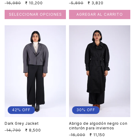
Precio
₹ 5,890
Precio
Precio
₹ 16,980
Precio
₹ 3,820
₹ 10,200
habitual
de
habitual
de
oferta
oferta
SELECCIONAR OPCIONES
AGREGAR AL CARRITO
30% OFF
42% OFF
Abrigo de algodón negro con
Dark Grey Jacket
cinturón para inviernos
Precio
₹ 14,790
Precio
₹ 8,500
Precio
₹ 16,000
Precio
₹ 11,150
habitual
de