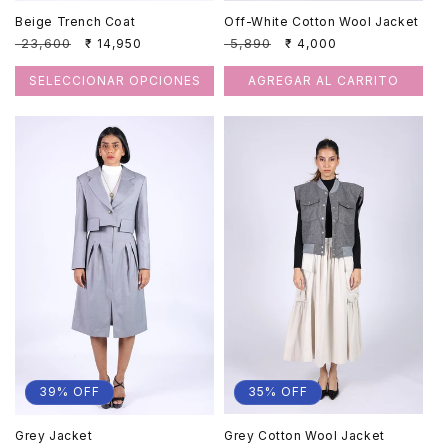
Beige Trench Coat
Off-White Cotton Wool Jacket
Precio
₹ 23,600
Precio
Precio
₹ 5,890
Precio
₹ 14,950
₹ 4,000
habitual
de
habitual
de
oferta
oferta
SELECCIONAR OPCIONES
AGREGAR AL CARRITO
35% OFF
39% OFF
Grey Cotton Wool Jacket
Grey Jacket