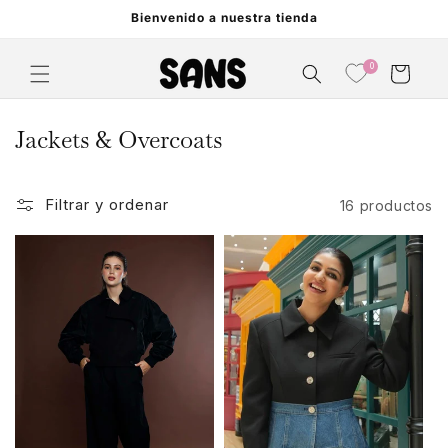
Ir
Bienvenido a nuestra tienda
directamente
al contenido
0
Carrito
C
Jackets & Overcoats
o
l
Filtrar y ordenar
16 productos
e
c
c
i
ó
n
: