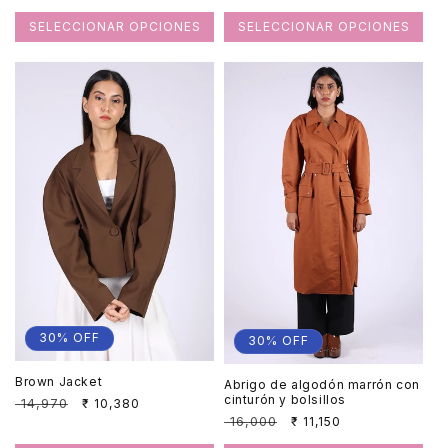
habitual
de
oferta
oferta
SELECCIONAR OPCIONES
SELECCIONAR OPCIONES
30% OFF
30% OFF
Brown Jacket
Abrigo de algodón marrón con
cinturón y bolsillos
Precio
₹ 14,970
Precio
₹ 10,380
habitual
de
Precio
₹ 16,000
Precio
₹ 11,150
oferta
habitual
de