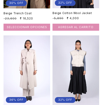
32% OFF
30% OFF
Beige Cotton Wool Jacket
Beige Trench Coat
Precio
₹ 5,890
Precio
Precio
₹ 23,600
Precio
₹ 4,000
₹ 16,520
habitual
de
habitual
de
oferta
oferta
SELECCIONAR OPCIONES
AGREGAR AL CARRITO
36% OFF
32% OFF