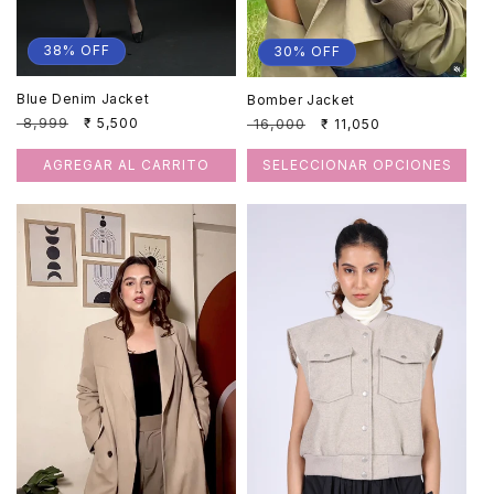
38% OFF
30% OFF
Blue Denim Jacket
Bomber Jacket
Precio
₹ 8,999
Precio
Precio
₹ 16,000
Precio
₹ 5,500
₹ 11,050
habitual
de
habitual
de
oferta
oferta
AGREGAR AL CARRITO
SELECCIONAR OPCIONES